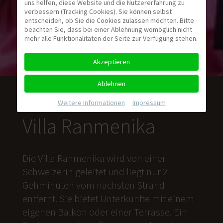
uns helfen, diese Website und die Nutzererfahrung zu
verbessern (Tracking Cookies). Sie können selbst
entscheiden, ob Sie die Cookies zulassen möchten. Bitte
beachten Sie, dass bei einer Ablehnung womöglich nicht
mehr alle Funktionalitäten der Seite zur Verfügung stehen.
Akzeptieren
Ablehnen
Weitere Informationen
|
Impressum
Villa Ranmenika
Die Villa Ranmenika wird von einer
Schweizerin geleitet und liegt nur 2
Gehminuten vom nächsten Strand
entfernt. Sie bietet Unterkünfte mit einem
eigenen Balkon oder einer Terrasse. Ein