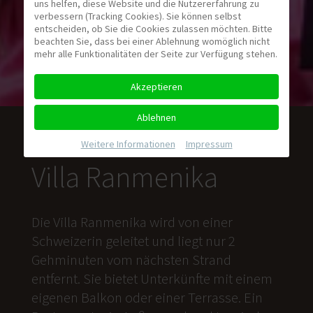
uns helfen, diese Website und die Nutzererfahrung zu
verbessern (Tracking Cookies). Sie können selbst
entscheiden, ob Sie die Cookies zulassen möchten. Bitte
beachten Sie, dass bei einer Ablehnung womöglich nicht
mehr alle Funktionalitäten der Seite zur Verfügung stehen.
Akzeptieren
Ablehnen
Weitere Informationen
|
Impressum
Villa Ranmenika
Die Villa Ranmenika wird von einer
Schweizerin geleitet und liegt nur 2
Gehminuten vom nächsten Strand
entfernt. Sie bietet Unterkünfte mit einem
eigenen Balkon oder einer Terrasse. Ein