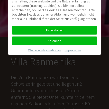
uns helfen, diese Website und die Nutzererfahrung zu
verbessern (Tracking Cookies). Sie können selbst
entscheiden, ob Sie die Cookies zulassen möchten. Bitte
beachten Sie, dass bei einer Ablehnung womöglich nicht
mehr alle Funktionalitäten der Seite zur Verfügung stehen.
Akzeptieren
Ablehnen
Weitere Informationen
|
Impressum
Villa Ranmenika
Die Villa Ranmenika wird von einer
Schweizerin geleitet und liegt nur 2
Gehminuten vom nächsten Strand
entfernt. Sie bietet Unterkünfte mit einem
eigenen Balkon oder einer Terrasse. Ein