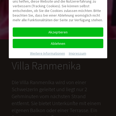
uns helfen, diese Website und die Nutzererfahrung zu
verbessern (Tracking Cookies). Sie können selbst
entscheiden, ob Sie die Cookies zulassen möchten. Bitte
beachten Sie, dass bei einer Ablehnung womöglich nicht
mehr alle Funktionalitäten der Seite zur Verfügung stehen.
Akzeptieren
Ablehnen
Weitere Informationen
|
Impressum
Villa Ranmenika
Die Villa Ranmenika wird von einer
Schweizerin geleitet und liegt nur 2
Gehminuten vom nächsten Strand
entfernt. Sie bietet Unterkünfte mit einem
eigenen Balkon oder einer Terrasse. Ein