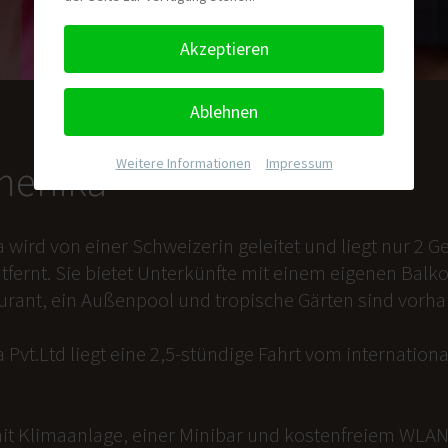
Akzeptieren
Ablehnen
Weitere Informationen
|
Impressum
nmenika
a wird von einer Schweizerin geleitet und liegt nur 2
tfernt. Sie bietet Unterkünfte mit einem eigenen Balk
aurant, ein Außenpool und tropische Gärten sind vorh
 Pvt.Ltd liegt eine 2,5-stündige Fahrt vom internation
it Klimaanlage, einer Minibar und kostenfreiem WLAN 