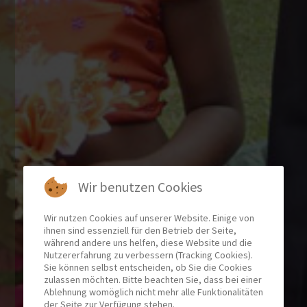
Wir benutzen Cookies
Wir nutzen Cookies auf unserer Website. Einige von
ihnen sind essenziell für den Betrieb der Seite,
während andere uns helfen, diese Website und die
Nutzererfahrung zu verbessern (Tracking Cookies).
Sie können selbst entscheiden, ob Sie die Cookies
zulassen möchten. Bitte beachten Sie, dass bei einer
Ablehnung womöglich nicht mehr alle Funktionalitäten
der Seite zur Verfügung stehen.