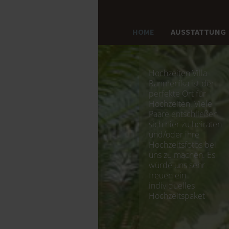
HOME
AUSSTATTUNG
Hochzeiten Villa
Ranmenika ist der
perfekte Ort für
Hochzeiten. Viele
Paare entschließen
sich hier zu heiraten
und/oder ihre
Hochzeitsfotos bei
uns zu machen. Es
würde uns sehr
freuen ein
individuelles
Hochzeitspaket