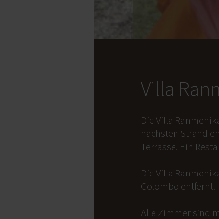
Villa Ra
Die Villa Ranmenik
nächsten Strand en
Terrasse. Ein Rest
Die Villa Ranmenika
Colombo entfernt.
Alle Zimmer sind m