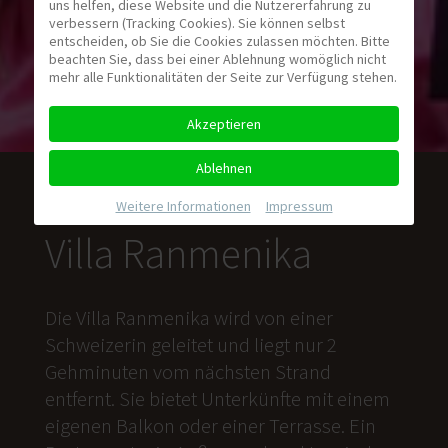
uns helfen, diese Website und die Nutzererfahrung zu
verbessern (Tracking Cookies). Sie können selbst
entscheiden, ob Sie die Cookies zulassen möchten. Bitte
beachten Sie, dass bei einer Ablehnung womöglich nicht
mehr alle Funktionalitäten der Seite zur Verfügung stehen.
Akzeptieren
Ablehnen
Weitere Informationen
|
Impressum
Villa Ranmenika
Die Villa Ranmenika wird von einer
Schweizerin geleitet und liegt nur 2
Gehminuten vom nächsten Strand
entfernt. Sie bietet Unterkünfte mit einem
eigenen Balkon oder einer Terrasse. Ein