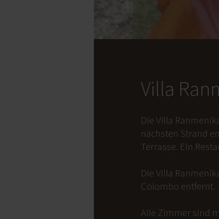
Villa Ra
Die Villa Ranmenik
nächsten Strand en
Terrasse. Ein Rest
Die Villa Ranmenika
Colombo entfernt.
Alle Zimmer sind m