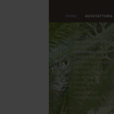
HOME
AUSSTATTUNG
Hochzeiten Villa
Ranmenika ist der
perfekte Ort für
Hochzeiten. Viele
Paare entschließen
sich hier zu heiraten
und/oder ihre
Hochzeitsfotos bei
uns zu machen. Es
würde uns sehr
freuen ein
individuelles
Hochzeitspaket