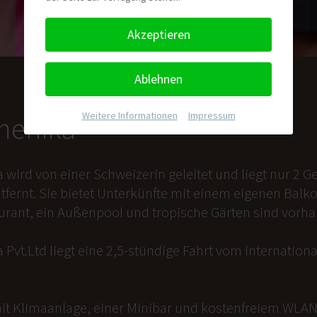
Akzeptieren
Ablehnen
Weitere Informationen
|
Impressum
nmenika
a wird von einer Schweizerin geleitet und liegt nur 2
tfernt. Sie bietet Unterkünfte mit einem eigenen Balk
aurant, ein Außenpool und tropische Gärten sind vorh
 Pvt.Ltd liegt eine 2,5-stündige Fahrt vom internation
it Klimaanlage, einer Minibar und kostenfreiem WLAN 