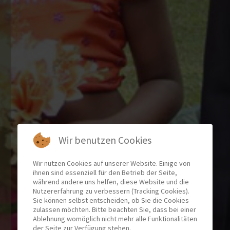
Wir benutzen Cookies
Wir nutzen Cookies auf unserer Website. Einige von
ihnen sind essenziell für den Betrieb der Seite,
während andere uns helfen, diese Website und die
Nutzererfahrung zu verbessern (Tracking Cookies).
Sie können selbst entscheiden, ob Sie die Cookies
zulassen möchten. Bitte beachten Sie, dass bei einer
Ablehnung womöglich nicht mehr alle Funktionalitäten
der Seite zur Verfügung stehen.