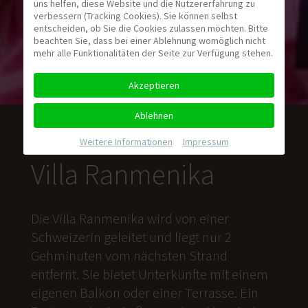
uns helfen, diese Website und die Nutzererfahrung zu
verbessern (Tracking Cookies). Sie können selbst
entscheiden, ob Sie die Cookies zulassen möchten. Bitte
beachten Sie, dass bei einer Ablehnung womöglich nicht
mehr alle Funktionalitäten der Seite zur Verfügung stehen.
Akzeptieren
Ablehnen
Weitere Informationen
|
Impressum
Villa Ranmenika
Die Villa Ranmenika wird von einer
Schweizerin geleitet und liegt nur 2
Gehminuten vom nächsten Strand
entfernt. Sie bietet Unterkünfte mit einem
eigenen Balkon oder einer Terrasse. Ein