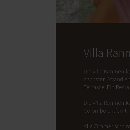
Villa Ra
Die Villa Ranmenik
nächsten Strand en
Terrasse. Ein Rest
Die Villa Ranmenika
Colombo entfernt.
Alle Zimmer sind m