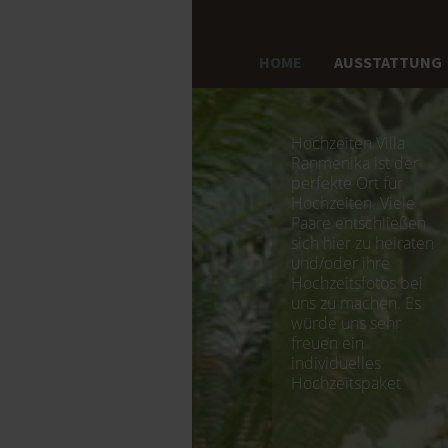
HOME
AUSSTATTUNG
Hochzeiten Villa
Ranmenika ist der
perfekte Ort für
Hochzeiten. Viele
Paare entschließen
sich hier zu heiraten
und/oder ihre
Hochzeitsfotos bei
uns zu machen. Es
würde uns sehr
freuen ein
individuelles
Hochzeitspaket