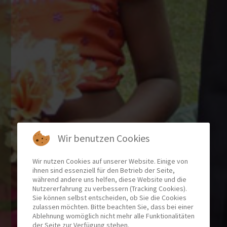
Wir benutzen Cookies
Wir nutzen Cookies auf unserer Website. Einige von
ihnen sind essenziell für den Betrieb der Seite,
während andere uns helfen, diese Website und die
Nutzererfahrung zu verbessern (Tracking Cookies).
Sie können selbst entscheiden, ob Sie die Cookies
zulassen möchten. Bitte beachten Sie, dass bei einer
Ablehnung womöglich nicht mehr alle Funktionalitäten
der Seite zur Verfügung stehen.