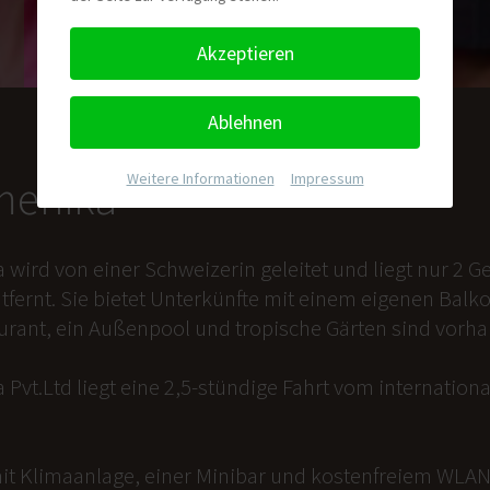
Akzeptieren
Ablehnen
Weitere Informationen
|
Impressum
nmenika
a wird von einer Schweizerin geleitet und liegt nur 2
tfernt. Sie bietet Unterkünfte mit einem eigenen Balk
aurant, ein Außenpool und tropische Gärten sind vorh
 Pvt.Ltd liegt eine 2,5-stündige Fahrt vom internation
it Klimaanlage, einer Minibar und kostenfreiem WLAN 