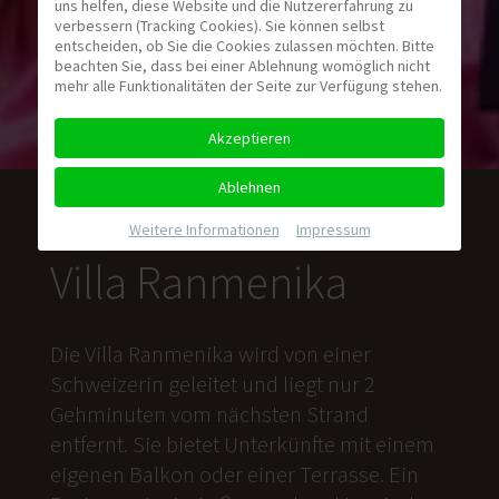
uns helfen, diese Website und die Nutzererfahrung zu
verbessern (Tracking Cookies). Sie können selbst
entscheiden, ob Sie die Cookies zulassen möchten. Bitte
beachten Sie, dass bei einer Ablehnung womöglich nicht
mehr alle Funktionalitäten der Seite zur Verfügung stehen.
Akzeptieren
Ablehnen
Weitere Informationen
|
Impressum
Villa Ranmenika
Die Villa Ranmenika wird von einer
Schweizerin geleitet und liegt nur 2
Gehminuten vom nächsten Strand
entfernt. Sie bietet Unterkünfte mit einem
eigenen Balkon oder einer Terrasse. Ein