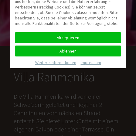
uns helfen, diese Website und die Nutzererfahrung zu
verbessern (Tracking Cookies). Sie können selbst
entscheiden, ob Sie die Cookies zulassen möchten. Bitte
beachten Sie, dass bei einer Ablehnung womöglich nicht
mehr alle Funktionalitäten der Seite zur Verfügung stehen.
Akzeptieren
Ablehnen
Weitere Informationen
|
Impressum
Villa Ranmenika
Die Villa Ranmenika wird von einer
Schweizerin geleitet und liegt nur 2
Gehminuten vom nächsten Strand
entfernt. Sie bietet Unterkünfte mit einem
eigenen Balkon oder einer Terrasse. Ein