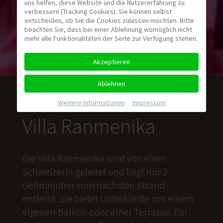
uns helfen, diese Website und die Nutzererfahrung zu
verbessern (Tracking Cookies). Sie können selbst
entscheiden, ob Sie die Cookies zulassen möchten. Bitte
beachten Sie, dass bei einer Ablehnung womöglich nicht
mehr alle Funktionalitäten der Seite zur Verfügung stehen.
Akzeptieren
Ablehnen
Weitere Informationen
|
Impressum
Villa Ranmenika
Die Villa Ranmenika wird von einer
Schweizerin geleitet und liegt nur 2
Gehminuten vom nächsten Strand
entfernt. Sie bietet Unterkünfte mit einem
eigenen Balkon oder einer Terrasse. Ein