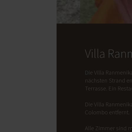
Villa Ra
Die Villa Ranmenik
nächsten Strand en
Terrasse. Ein Rest
Die Villa Ranmenika
Colombo entfernt.
Alle Zimmer sind m