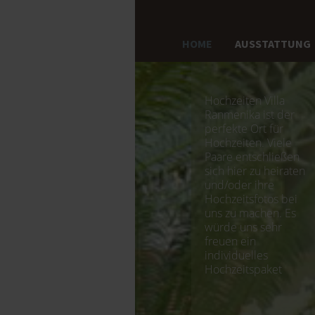
HOME
AUSSTATTUNG
Hochzeiten Villa
Ranmenika ist der
perfekte Ort für
Hochzeiten. Viele
Paare entschließen
sich hier zu heiraten
und/oder ihre
Hochzeitsfotos bei
uns zu machen. Es
würde uns sehr
freuen ein
individuelles
Hochzeitspaket