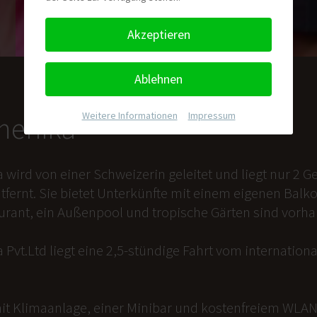
Akzeptieren
Ablehnen
Weitere Informationen
|
Impressum
nmenika
a wird von einer Schweizerin geleitet und liegt nur 2
tfernt. Sie bietet Unterkünfte mit einem eigenen Balk
aurant, ein Außenpool und tropische Gärten sind vorh
 Pvt.Ltd liegt eine 2,5-stündige Fahrt vom internation
it Klimaanlage, einer Minibar und kostenfreiem WLAN 