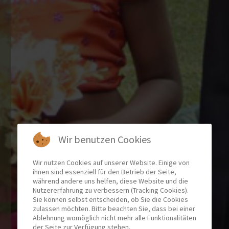
Wir benutzen Cookies
Wir nutzen Cookies auf unserer Website. Einige von
ihnen sind essenziell für den Betrieb der Seite,
während andere uns helfen, diese Website und die
Nutzererfahrung zu verbessern (Tracking Cookies).
Sie können selbst entscheiden, ob Sie die Cookies
zulassen möchten. Bitte beachten Sie, dass bei einer
Ablehnung womöglich nicht mehr alle Funktionalitäten
der Seite zur Verfügung stehen.