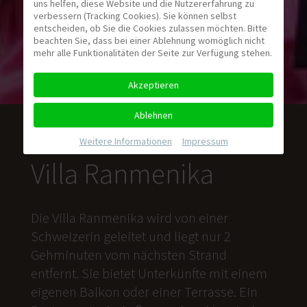
uns helfen, diese Website und die Nutzererfahrung zu
verbessern (Tracking Cookies). Sie können selbst
entscheiden, ob Sie die Cookies zulassen möchten. Bitte
beachten Sie, dass bei einer Ablehnung womöglich nicht
mehr alle Funktionalitäten der Seite zur Verfügung stehen.
Akzeptieren
Ablehnen
Weitere Informationen
|
Impressum
Villa Ranmenika
Die Villa Ranmenika wird von einer
Schweizerin geleitet und liegt nur 2
Gehminuten vom nächsten Strand
entfernt. Sie bietet Unterkünfte mit einem
eigenen Balkon oder einer Terrasse. Ein