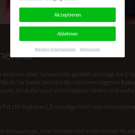
Akzeptieren
Ablehnen
Weitere Informationen
|
Impressum
nmenika
a wird von einer Schweizerin geleitet und liegt nur 2
tfernt. Sie bietet Unterkünfte mit einem eigenen Balk
aurant, ein Außenpool und tropische Gärten sind vorh
 Pvt.Ltd liegt eine 2,5-stündige Fahrt vom internation
it Klimaanlage, einer Minibar und kostenfreiem WLAN 