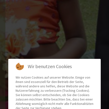
Wir benutzen Cookies
Wir nutzen Cookies auf unserer Website. Einige von
ihnen sind essenziell für den Betrieb der Seite,
während andere uns helfen, diese Website und die
Nutzererfahrung zu verbessern (Tracking Cookies).
Sie können selbst entscheiden, ob Sie die Cookies
zulassen möchten. Bitte beachten Sie, dass bei einer
Ablehnung womöglich nicht mehr alle Funktionalitäten
der Seite zur Verfügung stehen.