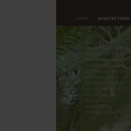
HOME
AUSSTATTUNG
Hochzeiten Villa
Ranmenika ist der
perfekte Ort für
Hochzeiten. Viele
Paare entschließen
sich hier zu heiraten
und/oder ihre
Hochzeitsfotos bei
uns zu machen. Es
würde uns sehr
freuen ein
individuelles
Hochzeitspaket