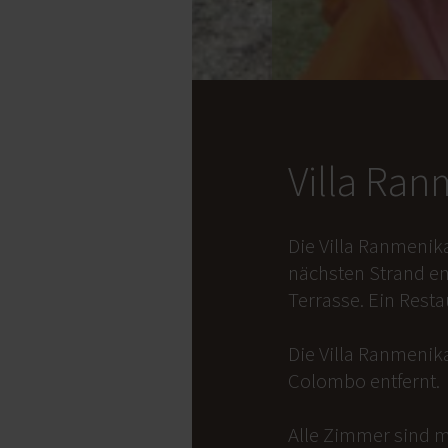
Villa Ra
Die Villa Ranmenik
nächsten Strand en
Terrasse. Ein Rest
Die Villa Ranmenika
Colombo entfernt.
Alle Zimmer sind m