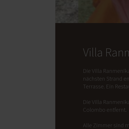
Villa Ra
Die Villa Ranmenik
nächsten Strand en
Terrasse. Ein Rest
Die Villa Ranmenika
Colombo entfernt.
Alle Zimmer sind m