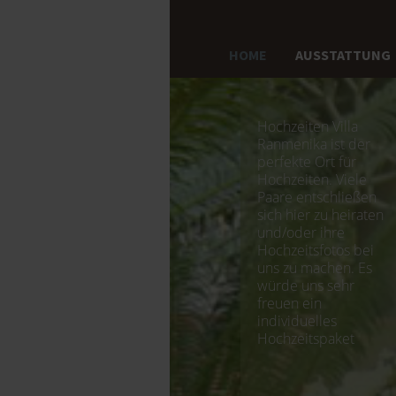
HOME
AUSSTATTUNG
Hochzeiten Villa
Ranmenika ist der
perfekte Ort für
Hochzeiten. Viele
Paare entschließen
sich hier zu heiraten
und/oder ihre
Hochzeitsfotos bei
uns zu machen. Es
würde uns sehr
freuen ein
individuelles
Hochzeitspaket