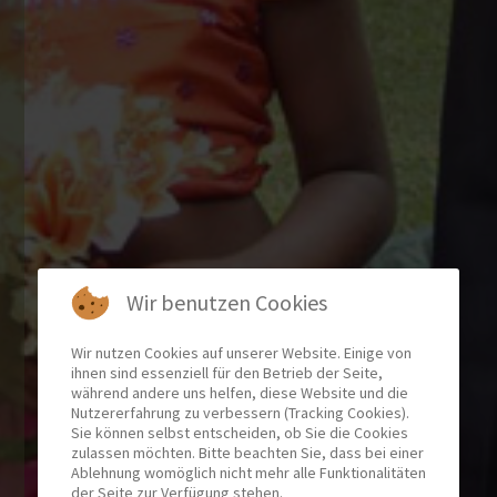
Wir benutzen Cookies
Wir nutzen Cookies auf unserer Website. Einige von
ihnen sind essenziell für den Betrieb der Seite,
während andere uns helfen, diese Website und die
Nutzererfahrung zu verbessern (Tracking Cookies).
Sie können selbst entscheiden, ob Sie die Cookies
zulassen möchten. Bitte beachten Sie, dass bei einer
Ablehnung womöglich nicht mehr alle Funktionalitäten
der Seite zur Verfügung stehen.