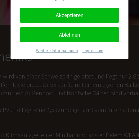
Akzeptieren
Ablehnen
Weitere Informationen
|
Impressum
nmenika
a wird von einer Schweizerin geleitet und liegt nur 2
tfernt. Sie bietet Unterkünfte mit einem eigenen Balk
aurant, ein Außenpool und tropische Gärten sind vorh
 Pvt.Ltd liegt eine 2,5-stündige Fahrt vom internation
it Klimaanlage, einer Minibar und kostenfreiem WLAN 