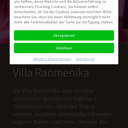
uns helfen, diese Website und die Nutzererfahrung zu
verbessern (Tracking Cookies). Sie können selbst
entscheiden, ob Sie die Cookies zulassen möchten. Bitte
beachten Sie, dass bei einer Ablehnung womöglich nicht
mehr alle Funktionalitäten der Seite zur Verfügung stehen.
Akzeptieren
Ablehnen
Weitere Informationen
|
Impressum
Villa Ranmenika
Die Villa Ranmenika wird von einer
Schweizerin geleitet und liegt nur 2
Gehminuten vom nächsten Strand
entfernt. Sie bietet Unterkünfte mit einem
eigenen Balkon oder einer Terrasse. Ein