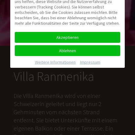
uns helfen, diese Website und die Nutzererfahrung zu
verbessern (Tracking Cookies). Sie können selbst
entscheiden, ob Sie die Cookies zulassen möchten. Bitte
beachten Sie, dass bei einer Ablehnung womöglich nicht
mehr alle Funktionalitäten der Seite zur Verfügung stehen.
Akzeptieren
Ablehnen
Weitere Informationen
|
Impressum
Villa Ranmenika
Die Villa Ranmenika wird von einer
Schweizerin geleitet und liegt nur 2
Gehminuten vom nächsten Strand
entfernt. Sie bietet Unterkünfte mit einem
eigenen Balkon oder einer Terrasse. Ein