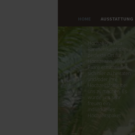
HOME
AUSSTATTUNG
Hochzeiten Villa
Ranmenika ist der
perfekte Ort für
Hochzeiten. Viele
Paare entschließen
sich hier zu heiraten
und/oder ihre
Hochzeitsfotos bei
uns zu machen. Es
würde uns sehr
freuen ein
individuelles
Hochzeitspaket