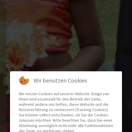
Wir benutzen Cookies
Wir nutzen Cookies auf unserer Website. Einige von
ihnen sind essenziell für den Betrieb der Seite,
während andere uns helfen, diese Website und die
Nutzererfahrung zu verbessern (Tracking Cookies).
Sie können selbst entscheiden, ob Sie die Cookies
zulassen möchten. Bitte beachten Sie, dass bei einer
Ablehnung womöglich nicht mehr alle Funktionalitäten
der Seite zur Verfügung stehen.