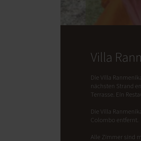
Villa Ra
Die Villa Ranmenik
nächsten Strand en
Terrasse. Ein Rest
Die Villa Ranmenika
Colombo entfernt.
Alle Zimmer sind m