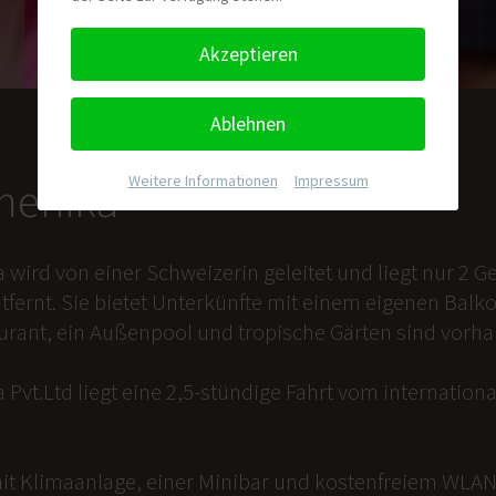
Akzeptieren
Ablehnen
Weitere Informationen
|
Impressum
nmenika
a wird von einer Schweizerin geleitet und liegt nur 2
tfernt. Sie bietet Unterkünfte mit einem eigenen Balk
aurant, ein Außenpool und tropische Gärten sind vorh
 Pvt.Ltd liegt eine 2,5-stündige Fahrt vom internation
it Klimaanlage, einer Minibar und kostenfreiem WLAN 