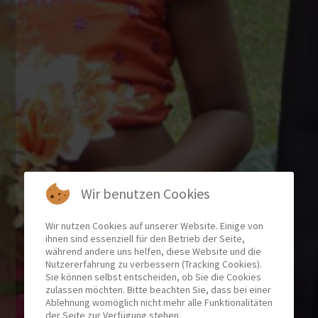
Wir benutzen Cookies
Wir nutzen Cookies auf unserer Website. Einige von
ihnen sind essenziell für den Betrieb der Seite,
während andere uns helfen, diese Website und die
Nutzererfahrung zu verbessern (Tracking Cookies).
Sie können selbst entscheiden, ob Sie die Cookies
zulassen möchten. Bitte beachten Sie, dass bei einer
Ablehnung womöglich nicht mehr alle Funktionalitäten
der Seite zur Verfügung stehen.