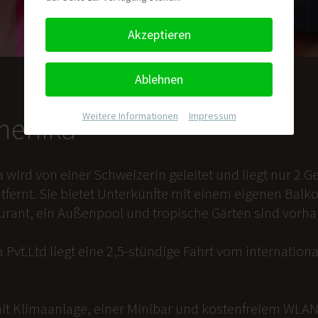
Akzeptieren
Ablehnen
Weitere Informationen
|
Impressum
nmenika
a wird von einer Schweizerin geleitet und liegt nur 2
tfernt. Sie bietet Unterkünfte mit einem eigenen Balk
aurant, ein Außenpool und tropische Gärten sind vorh
 Pvt.Ltd liegt eine 2,5-stündige Fahrt vom internation
it Klimaanlage, einer Minibar und kostenfreiem WLAN 