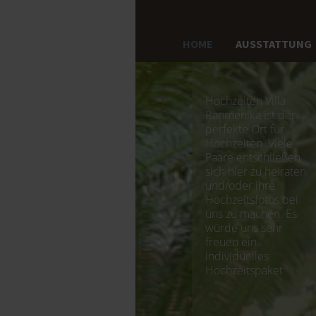
HOME
AUSSTATTUNG
Hochzeiten Villa
Ranmenika ist der
perfekte Ort für
Hochzeiten. Viele
Paare entschließen
sich hier zu heiraten
und/oder ihre
Hochzeitsfotos bei
uns zu machen. Es
würde uns sehr
freuen ein
individuelles
Hochzeitspaket