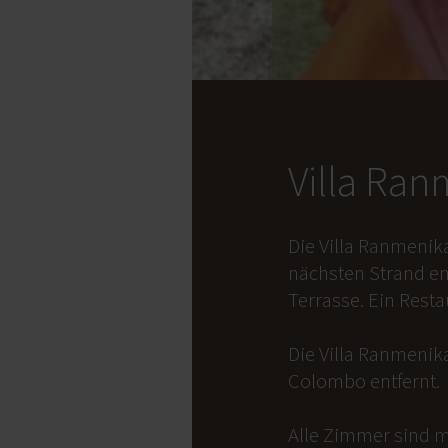
Villa Ra
Die Villa Ranmenik
nächsten Strand en
Terrasse. Ein Rest
Die Villa Ranmenika
Colombo entfernt.
Alle Zimmer sind m