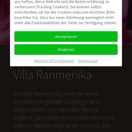
uns helfen, diese Website und die Nutzererfahrung zu
verbessern (Tracking Cookies). Sie können selbst
entscheiden, ob Sie die Cookies zulassen möchten. Bitte
beachten Sie, dass bei einer Ablehnung womöglich nicht
mehr alle Funktionalitäten der Seite zur Verfügung stehen.
Akzeptieren
Ablehnen
Weitere Informationen
|
Impressum
Villa Ranmenika
Die Villa Ranmenika wird von einer
Schweizerin geleitet und liegt nur 2
Gehminuten vom nächsten Strand
entfernt. Sie bietet Unterkünfte mit einem
eigenen Balkon oder einer Terrasse. Ein