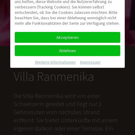
uns helfen, diese Website und die Nutzererfahrung zu
verbessern (Tracking Cookies). Sie können selbst
entscheiden, ob Sie die Cookies zulassen möchten. Bitte
beachten Sie, dass bei einer Ablehnung womöglich nicht
mehr alle Funktionalitäten der Seite zur Verfügung stehen.
Akzeptieren
Ablehnen
Weitere Informationen
|
Impressum
Villa Ranmenika
Die Villa Ranmenika wird von einer
Schweizerin geleitet und liegt nur 2
Gehminuten vom nächsten Strand
entfernt. Sie bietet Unterkünfte mit einem
eigenen Balkon oder einer Terrasse. Ein