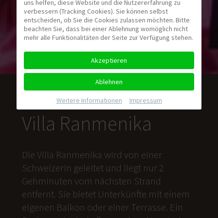
uns helfen, diese Website und die Nutzererfahrung zu
verbessern (Tracking Cookies). Sie können selbst
entscheiden, ob Sie die Cookies zulassen möchten. Bitte
beachten Sie, dass bei einer Ablehnung womöglich nicht
mehr alle Funktionalitäten der Seite zur Verfügung stehen.
Akzeptieren
Ablehnen
Weitere Informationen
|
Impressum
Villa Ranmenika
Die Villa Ranmenika wird von einer
Schweizerin geleitet und liegt nur 2
Gehminuten vom nächsten Strand
entfernt. Sie bietet Unterkünfte mit einem
eigenen Balkon oder einer Terrasse. Ein