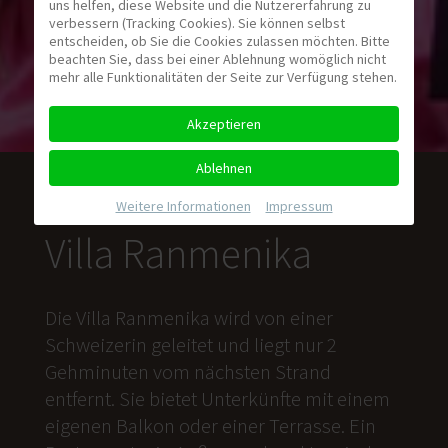
uns helfen, diese Website und die Nutzererfahrung zu
verbessern (Tracking Cookies). Sie können selbst
entscheiden, ob Sie die Cookies zulassen möchten. Bitte
beachten Sie, dass bei einer Ablehnung womöglich nicht
mehr alle Funktionalitäten der Seite zur Verfügung stehen.
Akzeptieren
Ablehnen
Weitere Informationen
|
Impressum
Villa Ranmenika
Die Villa Ranmenika wird von einer
Schweizerin geleitet und liegt nur 2
Gehminuten vom nächsten Strand
entfernt. Sie bietet Unterkünfte mit einem
eigenen Balkon oder einer Terrasse. Ein