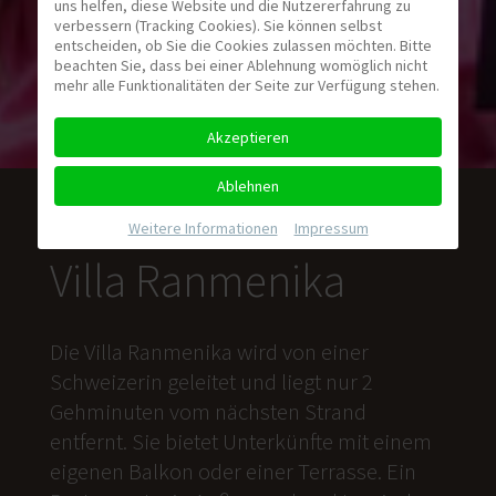
uns helfen, diese Website und die Nutzererfahrung zu
verbessern (Tracking Cookies). Sie können selbst
entscheiden, ob Sie die Cookies zulassen möchten. Bitte
beachten Sie, dass bei einer Ablehnung womöglich nicht
mehr alle Funktionalitäten der Seite zur Verfügung stehen.
Akzeptieren
Ablehnen
Weitere Informationen
|
Impressum
Villa Ranmenika
Die Villa Ranmenika wird von einer
Schweizerin geleitet und liegt nur 2
Gehminuten vom nächsten Strand
entfernt. Sie bietet Unterkünfte mit einem
eigenen Balkon oder einer Terrasse. Ein