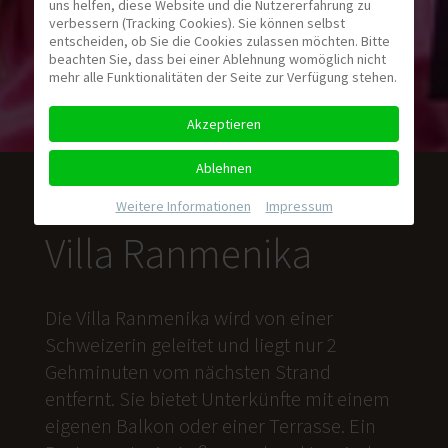
uns helfen, diese Website und die Nutzererfahrung zu
verbessern (Tracking Cookies). Sie können selbst
entscheiden, ob Sie die Cookies zulassen möchten. Bitte
beachten Sie, dass bei einer Ablehnung womöglich nicht
mehr alle Funktionalitäten der Seite zur Verfügung stehen.
Akzeptieren
Ablehnen
Weitere Informationen
|
Impressum
Villa Ranmenika
Die Villa Ranmenika wird von einer
Schweizerin geleitet und liegt nur 2
Gehminuten vom nächsten Strand
entfernt. Sie bietet Unterkünfte mit einem
eigenen Balkon oder einer Terrasse. Ein