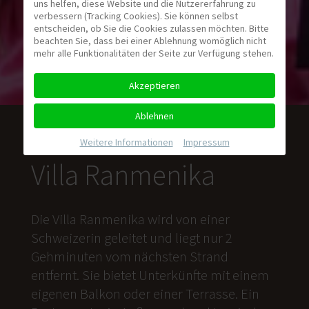
uns helfen, diese Website und die Nutzererfahrung zu
verbessern (Tracking Cookies). Sie können selbst
entscheiden, ob Sie die Cookies zulassen möchten. Bitte
beachten Sie, dass bei einer Ablehnung womöglich nicht
mehr alle Funktionalitäten der Seite zur Verfügung stehen.
Akzeptieren
Ablehnen
Weitere Informationen
|
Impressum
Villa Ranmenika
Die Villa Ranmenika wird von einer
Schweizerin geleitet und liegt nur 2
Gehminuten vom nächsten Strand
entfernt. Sie bietet Unterkünfte mit einem
eigenen Balkon oder einer Terrasse. Ein