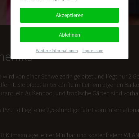
Akzeptieren
Ablehnen
Weitere Informationen
|
Impressum
nmenika
a wird von einer Schweizerin geleitet und liegt nur 2
tfernt. Sie bietet Unterkünfte mit einem eigenen Balk
aurant, ein Außenpool und tropische Gärten sind vorh
 Pvt.Ltd liegt eine 2,5-stündige Fahrt vom internation
it Klimaanlage, einer Minibar und kostenfreiem WLAN 