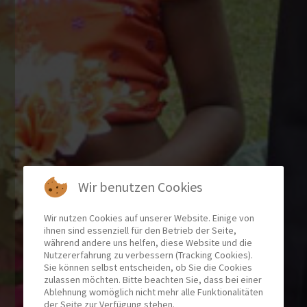
Wir benutzen Cookies
Wir nutzen Cookies auf unserer Website. Einige von
ihnen sind essenziell für den Betrieb der Seite,
während andere uns helfen, diese Website und die
Nutzererfahrung zu verbessern (Tracking Cookies).
Sie können selbst entscheiden, ob Sie die Cookies
zulassen möchten. Bitte beachten Sie, dass bei einer
Ablehnung womöglich nicht mehr alle Funktionalitäten
der Seite zur Verfügung stehen.