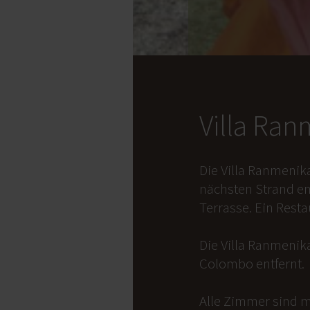
Villa Ra
Die Villa Ranmenik
nächsten Strand en
Terrasse. Ein Rest
Die Villa Ranmenika
Colombo entfernt.
Alle Zimmer sind m