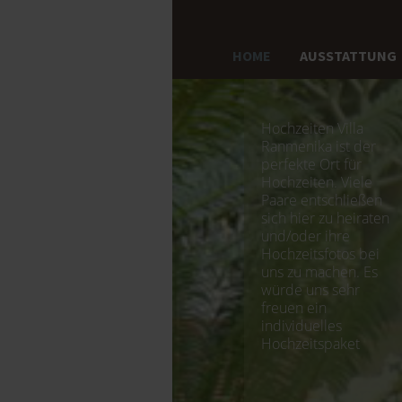
HOME
AUSSTATTUNG
Hochzeiten Villa
Ranmenika ist der
perfekte Ort für
Hochzeiten. Viele
Paare entschließen
sich hier zu heiraten
und/oder ihre
Hochzeitsfotos bei
uns zu machen. Es
würde uns sehr
freuen ein
individuelles
Hochzeitspaket