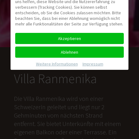
uns helfen, diese Website und die Nutzererfahrung zu
verbessern (Tracking Cookies). Sie können selbst
entscheiden, ob Sie die Cookies zulassen möchten. Bitte
beachten Sie, dass bei einer Ablehnung womöglich nicht
mehr alle Funktionalitäten der Seite zur Verfügung stehen.
Akzeptieren
Ablehnen
Weitere Informationen
|
Impressum
Villa Ranmenika
Die Villa Ranmenika wird von einer
Schweizerin geleitet und liegt nur 2
Gehminuten vom nächsten Strand
entfernt. Sie bietet Unterkünfte mit einem
eigenen Balkon oder einer Terrasse. Ein