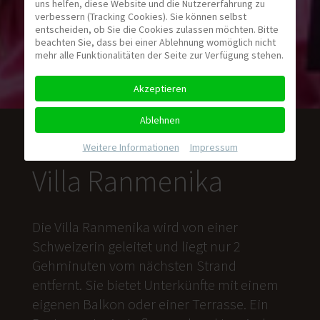
uns helfen, diese Website und die Nutzererfahrung zu
verbessern (Tracking Cookies). Sie können selbst
entscheiden, ob Sie die Cookies zulassen möchten. Bitte
beachten Sie, dass bei einer Ablehnung womöglich nicht
mehr alle Funktionalitäten der Seite zur Verfügung stehen.
Akzeptieren
Ablehnen
Weitere Informationen
|
Impressum
Villa Ranmenika
Die Villa Ranmenika wird von einer
Schweizerin geleitet und liegt nur 2
Gehminuten vom nächsten Strand
entfernt. Sie bietet Unterkünfte mit einem
eigenen Balkon oder einer Terrasse. Ein