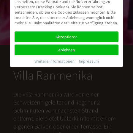
uns helfen, diese Website und die Nutzererfahrung zu
verbessern (Tracking Cookies). Sie können selbst
entscheiden, ob Sie die Cookies zulassen möchten. Bitte
beachten Sie, dass bei einer Ablehnung womöglich nicht
mehr alle Funktionalitäten der Seite zur Verfügung stehen.
Akzeptieren
Ablehnen
Weitere Informationen
|
Impressum
Villa Ranmenika
Die Villa Ranmenika wird von einer
Schweizerin geleitet und liegt nur 2
Gehminuten vom nächsten Strand
entfernt. Sie bietet Unterkünfte mit einem
eigenen Balkon oder einer Terrasse. Ein