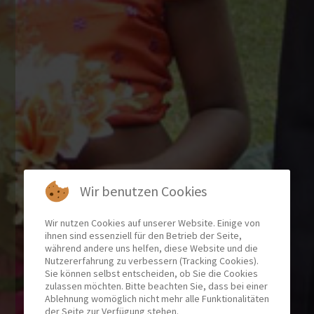
Wir benutzen Cookies
Wir nutzen Cookies auf unserer Website. Einige von
ihnen sind essenziell für den Betrieb der Seite,
während andere uns helfen, diese Website und die
Nutzererfahrung zu verbessern (Tracking Cookies).
Sie können selbst entscheiden, ob Sie die Cookies
zulassen möchten. Bitte beachten Sie, dass bei einer
Ablehnung womöglich nicht mehr alle Funktionalitäten
der Seite zur Verfügung stehen.