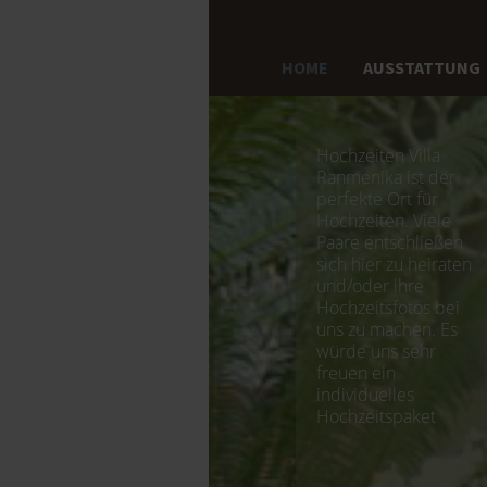
HOME
AUSSTATTUNG
Hochzeiten Villa
Ranmenika ist der
perfekte Ort für
Hochzeiten. Viele
Paare entschließen
sich hier zu heiraten
und/oder ihre
Hochzeitsfotos bei
uns zu machen. Es
würde uns sehr
freuen ein
individuelles
Hochzeitspaket