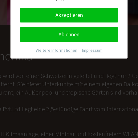
Akzeptieren
Ablehnen
Weitere Informationen
|
Impressum
nmenika
a wird von einer Schweizerin geleitet und liegt nur 2
tfernt. Sie bietet Unterkünfte mit einem eigenen Balk
aurant, ein Außenpool und tropische Gärten sind vorh
 Pvt.Ltd liegt eine 2,5-stündige Fahrt vom internation
it Klimaanlage, einer Minibar und kostenfreiem WLAN 