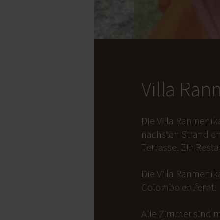
Villa Ra
Die Villa Ranmenik
nächsten Strand en
Terrasse. Ein Rest
Die Villa Ranmenika
Colombo entfernt.
Alle Zimmer sind m