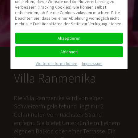
uns helfen, diese Website und die Nutzererfahrung zu
verbessern (Tracking Cookies). Sie können selbst
entscheiden, ob Sie die Cookies zulassen möchten. Bitte
beachten Sie, dass bei einer Ablehnung womöglich nicht
mehr alle Funktionalitäten der Seite zur Verfügung stehen.
Akzeptieren
Ablehnen
Weitere Informationen
|
Impressum
Villa Ranmenika
Die Villa Ranmenika wird von einer
Schweizerin geleitet und liegt nur 2
Gehminuten vom nächsten Strand
entfernt. Sie bietet Unterkünfte mit einem
eigenen Balkon oder einer Terrasse. Ein