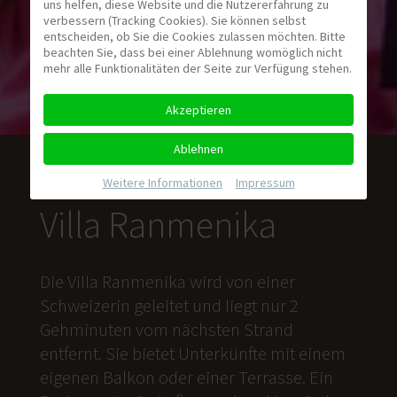
uns helfen, diese Website und die Nutzererfahrung zu
verbessern (Tracking Cookies). Sie können selbst
entscheiden, ob Sie die Cookies zulassen möchten. Bitte
beachten Sie, dass bei einer Ablehnung womöglich nicht
mehr alle Funktionalitäten der Seite zur Verfügung stehen.
Akzeptieren
Ablehnen
Weitere Informationen
|
Impressum
Villa Ranmenika
Die Villa Ranmenika wird von einer
Schweizerin geleitet und liegt nur 2
Gehminuten vom nächsten Strand
entfernt. Sie bietet Unterkünfte mit einem
eigenen Balkon oder einer Terrasse. Ein