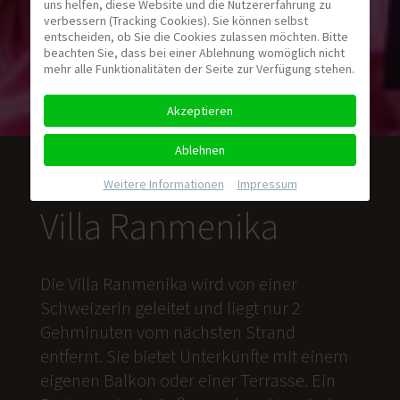
uns helfen, diese Website und die Nutzererfahrung zu
verbessern (Tracking Cookies). Sie können selbst
entscheiden, ob Sie die Cookies zulassen möchten. Bitte
beachten Sie, dass bei einer Ablehnung womöglich nicht
mehr alle Funktionalitäten der Seite zur Verfügung stehen.
Akzeptieren
Ablehnen
Weitere Informationen
|
Impressum
Villa Ranmenika
Die Villa Ranmenika wird von einer
Schweizerin geleitet und liegt nur 2
Gehminuten vom nächsten Strand
entfernt. Sie bietet Unterkünfte mit einem
eigenen Balkon oder einer Terrasse. Ein