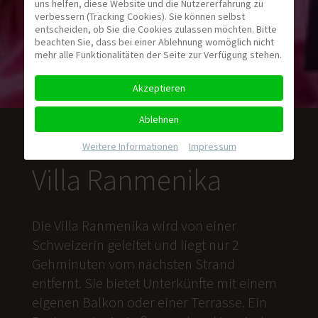
uns helfen, diese Website und die Nutzererfahrung zu
verbessern (Tracking Cookies). Sie können selbst
entscheiden, ob Sie die Cookies zulassen möchten. Bitte
beachten Sie, dass bei einer Ablehnung womöglich nicht
mehr alle Funktionalitäten der Seite zur Verfügung stehen.
Akzeptieren
Ablehnen
Weitere Informationen
|
Impressum
Villa Ranmenika
Die Villa Ranmenika wird von einer
Schweizerin geleitet und liegt nur 2
Gehminuten vom nächsten Strand
entfernt. Sie bietet Unterkünfte mit einem
eigenen Balkon oder einer Terrasse. Ein