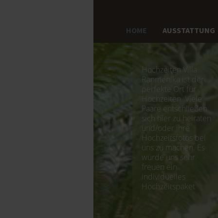
HOME
AUSSTATTUNG
Hochzeiten Villa
Ranmenika ist der
perfekte Ort für
Hochzeiten. Viele
Paare entschließen
sich hier zu heiraten
und/oder ihre
Hochzeitsfotos bei
uns zu machen. Es
würde uns sehr
freuen ein
individuelles
Hochzeitspaket