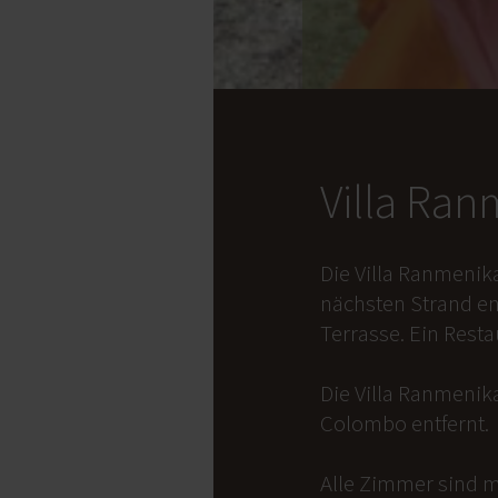
Villa Ra
Die Villa Ranmenik
nächsten Strand en
Terrasse. Ein Rest
Die Villa Ranmenika
Colombo entfernt.
Alle Zimmer sind m