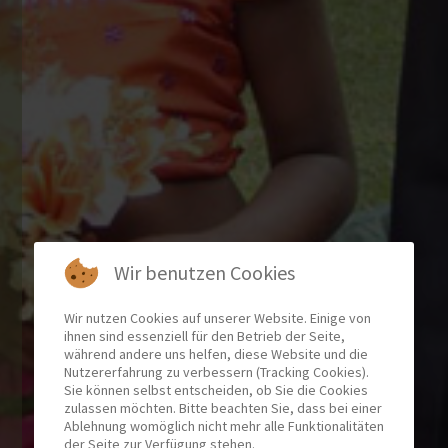
Wir benutzen Cookies
Wir nutzen Cookies auf unserer Website. Einige von
ihnen sind essenziell für den Betrieb der Seite,
während andere uns helfen, diese Website und die
Nutzererfahrung zu verbessern (Tracking Cookies).
Sie können selbst entscheiden, ob Sie die Cookies
zulassen möchten. Bitte beachten Sie, dass bei einer
Ablehnung womöglich nicht mehr alle Funktionalitäten
der Seite zur Verfügung stehen.