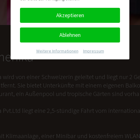
Akzeptieren
Ablehnen
Weitere Informationen
|
Impressum
nmenika
a wird von einer Schweizerin geleitet und liegt nur 2
tfernt. Sie bietet Unterkünfte mit einem eigenen Balk
aurant, ein Außenpool und tropische Gärten sind vorh
 Pvt.Ltd liegt eine 2,5-stündige Fahrt vom internation
it Klimaanlage, einer Minibar und kostenfreiem WLAN 