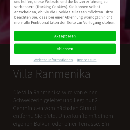
uns helfen, diese Website und die Nutzererfahrung zu
verbessern (Tracking Cookies). Sie können selbst
entscheiden, ob Sie die Cookies zulassen möchten. Bitte
beachten Sie, dass bei einer Ablehnung womöglich nicht
mehr alle Funktionalitäten der Seite zur Verfügung stehen.
Akzeptieren
Ablehnen
Weitere Informationen
|
Impressum
Villa Ranmenika
Die Villa Ranmenika wird von einer
Schweizerin geleitet und liegt nur 2
Gehminuten vom nächsten Strand
entfernt. Sie bietet Unterkünfte mit einem
eigenen Balkon oder einer Terrasse. Ein