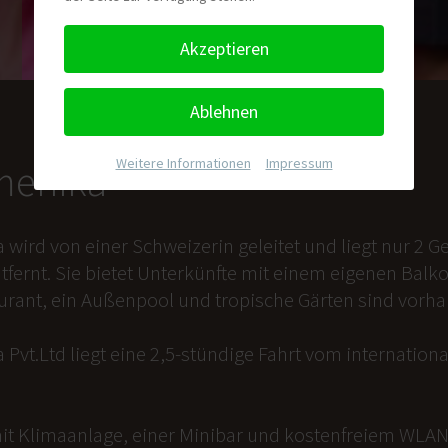
Akzeptieren
Ablehnen
Weitere Informationen
|
Impressum
nmenika
a wird von einer Schweizerin geleitet und liegt nur 2
tfernt. Sie bietet Unterkünfte mit einem eigenen Balk
aurant, ein Außenpool und tropische Gärten sind vorh
 Pvt.Ltd liegt eine 2,5-stündige Fahrt vom internation
it Klimaanlage, einer Minibar und kostenfreiem WLAN 