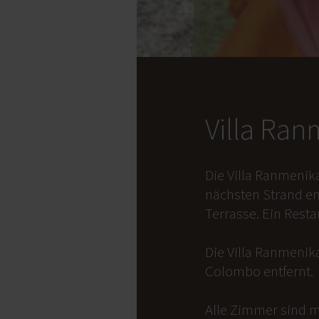
Villa Ra
Die Villa Ranmenik
nächsten Strand en
Terrasse. Ein Rest
Die Villa Ranmenika
Colombo entfernt.
Alle Zimmer sind m