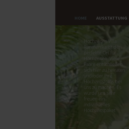
HOME
AUSSTATTUNG
Hochzeiten Villa
Ranmenika ist der
perfekte Ort für
Hochzeiten. Viele
Paare entschließen
sich hier zu heiraten
und/oder ihre
Hochzeitsfotos bei
uns zu machen. Es
würde uns sehr
freuen ein
individuelles
Hochzeitspaket