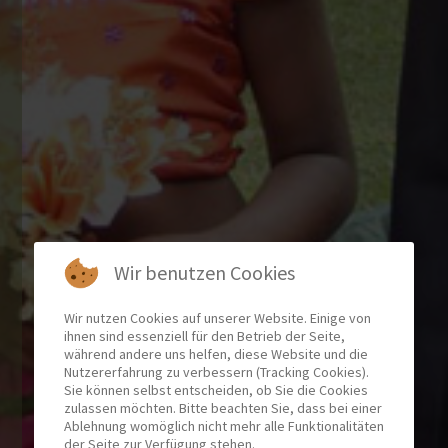
Wir benutzen Cookies
Wir nutzen Cookies auf unserer Website. Einige von
ihnen sind essenziell für den Betrieb der Seite,
während andere uns helfen, diese Website und die
Nutzererfahrung zu verbessern (Tracking Cookies).
Sie können selbst entscheiden, ob Sie die Cookies
zulassen möchten. Bitte beachten Sie, dass bei einer
Ablehnung womöglich nicht mehr alle Funktionalitäten
der Seite zur Verfügung stehen.