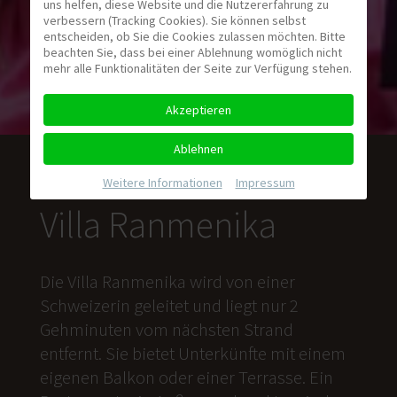
uns helfen, diese Website und die Nutzererfahrung zu
verbessern (Tracking Cookies). Sie können selbst
entscheiden, ob Sie die Cookies zulassen möchten. Bitte
beachten Sie, dass bei einer Ablehnung womöglich nicht
mehr alle Funktionalitäten der Seite zur Verfügung stehen.
Akzeptieren
Ablehnen
Weitere Informationen
|
Impressum
Villa Ranmenika
Die Villa Ranmenika wird von einer
Schweizerin geleitet und liegt nur 2
Gehminuten vom nächsten Strand
entfernt. Sie bietet Unterkünfte mit einem
eigenen Balkon oder einer Terrasse. Ein