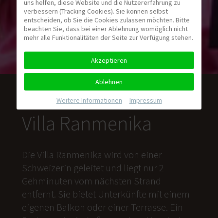
uns helfen, diese Website und die Nutzererfahrung zu
verbessern (Tracking Cookies). Sie können selbst
entscheiden, ob Sie die Cookies zulassen möchten. Bitte
beachten Sie, dass bei einer Ablehnung womöglich nicht
mehr alle Funktionalitäten der Seite zur Verfügung stehen.
Akzeptieren
Ablehnen
Weitere Informationen
|
Impressum
Villa Ranmenika
Die Villa Ranmenika wird von einer
Schweizerin geleitet und liegt nur 2
Gehminuten vom nächsten Strand
entfernt. Sie bietet Unterkünfte mit einem
eigenen Balkon oder einer Terrasse. Ein