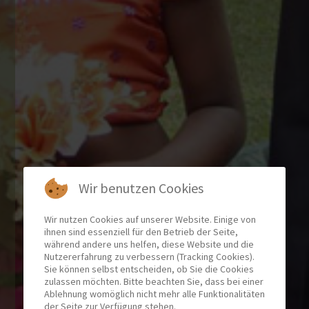
Wir benutzen Cookies
Wir nutzen Cookies auf unserer Website. Einige von
ihnen sind essenziell für den Betrieb der Seite,
während andere uns helfen, diese Website und die
Nutzererfahrung zu verbessern (Tracking Cookies).
Sie können selbst entscheiden, ob Sie die Cookies
zulassen möchten. Bitte beachten Sie, dass bei einer
Ablehnung womöglich nicht mehr alle Funktionalitäten
der Seite zur Verfügung stehen.