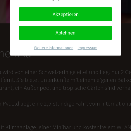
Akzeptieren
Ablehnen
Weitere Informationen
|
Impressum
nmenika
a wird von einer Schweizerin geleitet und liegt nur 2
tfernt. Sie bietet Unterkünfte mit einem eigenen Balk
aurant, ein Außenpool und tropische Gärten sind vorh
 Pvt.Ltd liegt eine 2,5-stündige Fahrt vom internation
it Klimaanlage, einer Minibar und kostenfreiem WLAN 