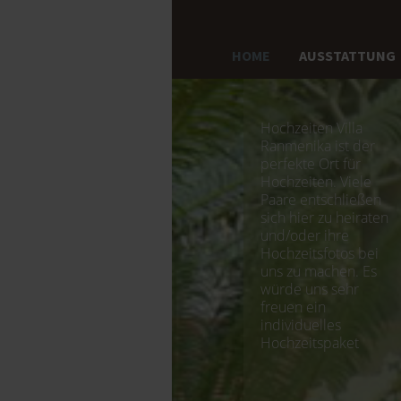
HOME
AUSSTATTUNG
Hochzeiten Villa
Ranmenika ist der
perfekte Ort für
Hochzeiten. Viele
Paare entschließen
sich hier zu heiraten
und/oder ihre
Hochzeitsfotos bei
uns zu machen. Es
würde uns sehr
freuen ein
individuelles
Hochzeitspaket