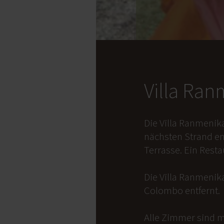
Villa Ra
Die Villa Ranmenik
nächsten Strand en
Terrasse. Ein Rest
Die Villa Ranmenika
Colombo entfernt.
Alle Zimmer sind m