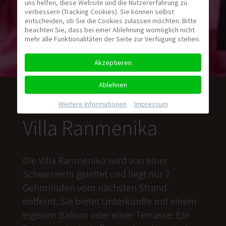
uns helfen, diese Website und die Nutzererfahrung zu
verbessern (Tracking Cookies). Sie können selbst
entscheiden, ob Sie die Cookies zulassen möchten. Bitte
beachten Sie, dass bei einer Ablehnung womöglich nicht
mehr alle Funktionalitäten der Seite zur Verfügung stehen.
Akzeptieren
Ablehnen
Weitere Informationen
|
Impressum
Villa Ranmenika
Die Villa Ranmenika wird von einer
Schweizerin geleitet und liegt nur 2
Gehminuten vom nächsten Strand
entfernt. Sie bietet Unterkünfte mit einem
eigenen Balkon oder einer Terrasse. Ein