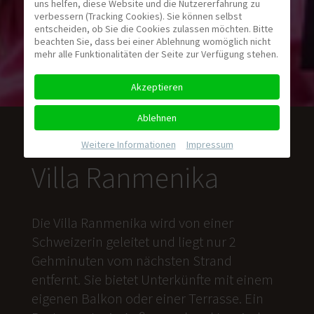
uns helfen, diese Website und die Nutzererfahrung zu
verbessern (Tracking Cookies). Sie können selbst
entscheiden, ob Sie die Cookies zulassen möchten. Bitte
beachten Sie, dass bei einer Ablehnung womöglich nicht
mehr alle Funktionalitäten der Seite zur Verfügung stehen.
Akzeptieren
Ablehnen
Weitere Informationen
|
Impressum
Villa Ranmenika
Die Villa Ranmenika wird von einer
Schweizerin geleitet und liegt nur 2
Gehminuten vom nächsten Strand
entfernt. Sie bietet Unterkünfte mit einem
eigenen Balkon oder einer Terrasse. Ein