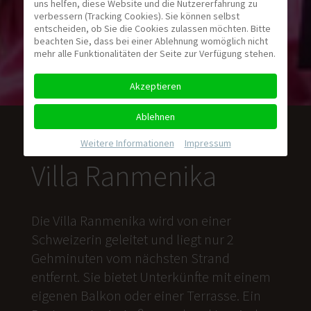
uns helfen, diese Website und die Nutzererfahrung zu
verbessern (Tracking Cookies). Sie können selbst
entscheiden, ob Sie die Cookies zulassen möchten. Bitte
beachten Sie, dass bei einer Ablehnung womöglich nicht
mehr alle Funktionalitäten der Seite zur Verfügung stehen.
Akzeptieren
Ablehnen
Weitere Informationen
|
Impressum
Villa Ranmenika
Die Villa Ranmenika wird von einer
Schweizerin geleitet und liegt nur 2
Gehminuten vom nächsten Strand
entfernt. Sie bietet Unterkünfte mit einem
eigenen Balkon oder einer Terrasse. Ein