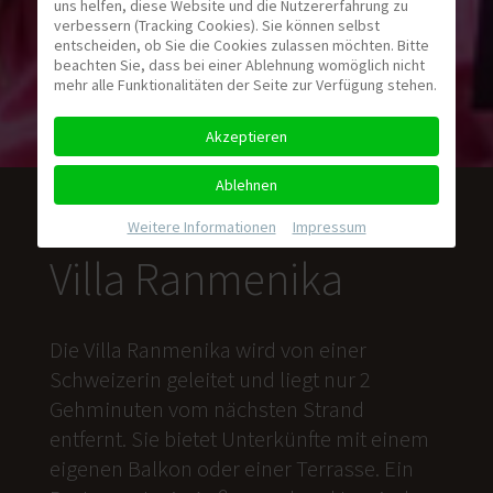
uns helfen, diese Website und die Nutzererfahrung zu
verbessern (Tracking Cookies). Sie können selbst
entscheiden, ob Sie die Cookies zulassen möchten. Bitte
beachten Sie, dass bei einer Ablehnung womöglich nicht
mehr alle Funktionalitäten der Seite zur Verfügung stehen.
Akzeptieren
Ablehnen
Weitere Informationen
|
Impressum
Villa Ranmenika
Die Villa Ranmenika wird von einer
Schweizerin geleitet und liegt nur 2
Gehminuten vom nächsten Strand
entfernt. Sie bietet Unterkünfte mit einem
eigenen Balkon oder einer Terrasse. Ein