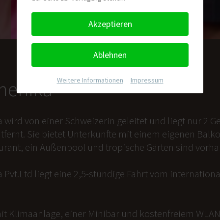
Akzeptieren
Ablehnen
Weitere Informationen
|
Impressum
nmenika
a wird von einer Schweizerin geleitet und liegt nur 2
tfernt. Sie bietet Unterkünfte mit einem eigenen Balk
aurant, ein Außenpool und tropische Gärten sind vorh
 Pvt.Ltd liegt eine 2,5-stündige Fahrt vom internation
it Klimaanlage, einer Minibar und kostenfreiem WLAN 