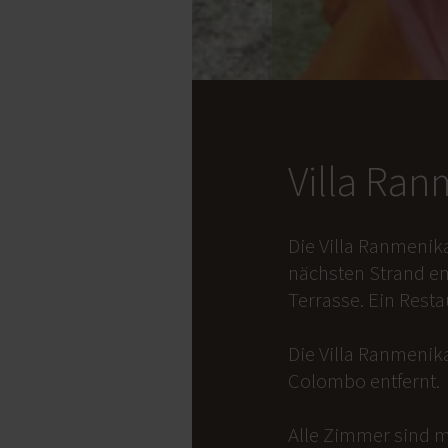
Villa Ra
Die Villa Ranmenik
nächsten Strand en
Terrasse. Ein Rest
Die Villa Ranmenika
Colombo entfernt.
Alle Zimmer sind m