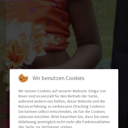
Wir benutzen Cookies
Wir nutzen Cookies auf unserer Website. Einige von
ihnen sind essenziell für den Betrieb der Seite,
während andere uns helfen, diese Website und die
Nutzererfahrung zu verbessern (Tracking Cookies).
Sie können selbst entscheiden, ob Sie die Cookies
zulassen möchten. Bitte beachten Sie, dass bei einer
Ablehnung womöglich nicht mehr alle Funktionalitäten
der Seite zur Verfügung stehen.