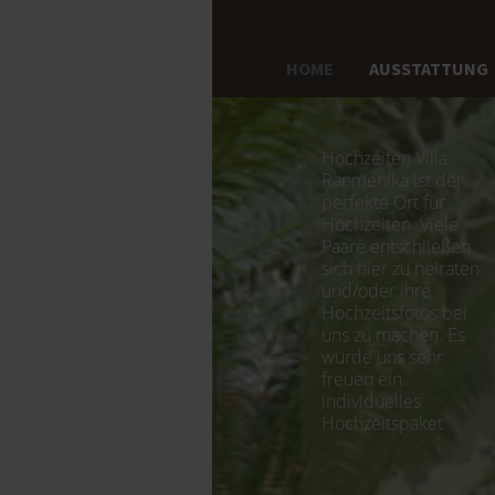
HOME
AUSSTATTUNG
Hochzeiten Villa
Ranmenika ist der
perfekte Ort für
Hochzeiten. Viele
Paare entschließen
sich hier zu heiraten
und/oder ihre
Hochzeitsfotos bei
uns zu machen. Es
würde uns sehr
freuen ein
individuelles
Hochzeitspaket