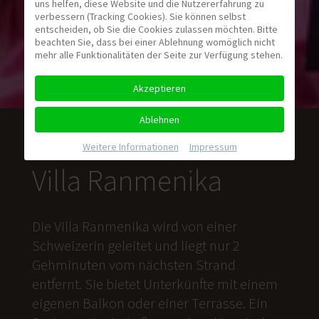
uns helfen, diese Website und die Nutzererfahrung zu
verbessern (Tracking Cookies). Sie können selbst
entscheiden, ob Sie die Cookies zulassen möchten. Bitte
beachten Sie, dass bei einer Ablehnung womöglich nicht
mehr alle Funktionalitäten der Seite zur Verfügung stehen.
Akzeptieren
Ablehnen
Weitere Informationen
|
Impressum
Villa Ranmenika
Die Villa Ranmenika wird von einer
Schweizerin geleitet und liegt nur 2
Gehminuten vom nächsten Strand
entfernt. Sie bietet Unterkünfte mit einem
eigenen Balkon oder einer Terrasse. Ein