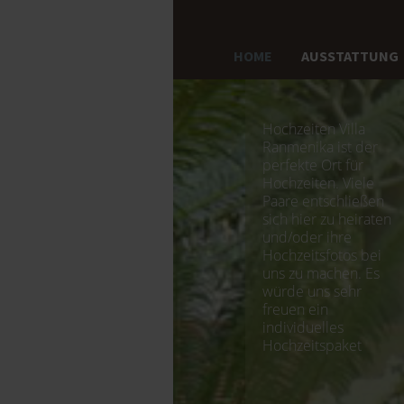
HOME
AUSSTATTUNG
Hochzeiten Villa
Ranmenika ist der
perfekte Ort für
Hochzeiten. Viele
Paare entschließen
sich hier zu heiraten
und/oder ihre
Hochzeitsfotos bei
uns zu machen. Es
würde uns sehr
freuen ein
individuelles
Hochzeitspaket