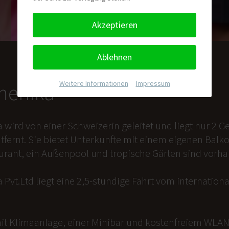
Akzeptieren
Ablehnen
Weitere Informationen
|
Impressum
nmenika
a wird von einer Schweizerin geleitet und liegt nur 2
tfernt. Sie bietet Unterkünfte mit einem eigenen Balk
aurant, ein Außenpool und tropische Gärten sind vorh
 Pvt.Ltd liegt eine 2,5-stündige Fahrt vom internation
it Klimaanlage, einer Minibar und kostenfreiem WLAN 