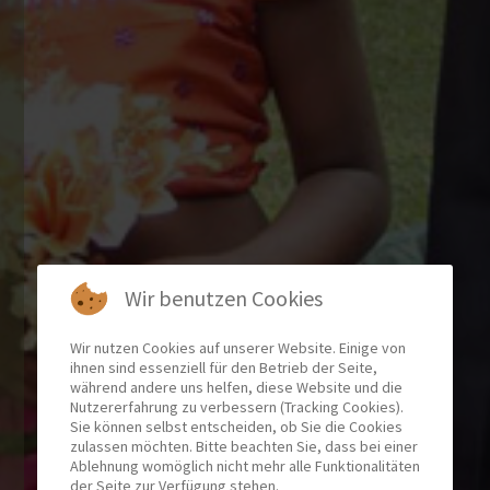
Wir benutzen Cookies
Wir nutzen Cookies auf unserer Website. Einige von
ihnen sind essenziell für den Betrieb der Seite,
während andere uns helfen, diese Website und die
Nutzererfahrung zu verbessern (Tracking Cookies).
Sie können selbst entscheiden, ob Sie die Cookies
zulassen möchten. Bitte beachten Sie, dass bei einer
Ablehnung womöglich nicht mehr alle Funktionalitäten
der Seite zur Verfügung stehen.