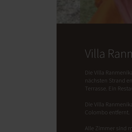
Villa Ra
Die Villa Ranmenik
nächsten Strand en
Terrasse. Ein Rest
Die Villa Ranmenika
Colombo entfernt.
Alle Zimmer sind m