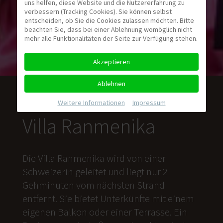
uns helfen, diese Website und die Nutzererfahrung zu
verbessern (Tracking Cookies). Sie können selbst
entscheiden, ob Sie die Cookies zulassen möchten. Bitte
beachten Sie, dass bei einer Ablehnung womöglich nicht
mehr alle Funktionalitäten der Seite zur Verfügung stehen.
Akzeptieren
Ablehnen
Weitere Informationen
|
Impressum
Villa Ranmenika
Die Villa Ranmenika wird von einer
Schweizerin geleitet und liegt nur 2
Gehminuten vom nächsten Strand
entfernt. Sie bietet Unterkünfte mit einem
eigenen Balkon oder einer Terrasse. Ein